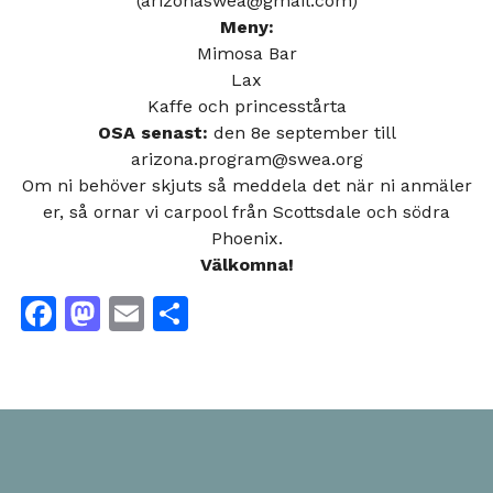
(arizonaswea@gmail.com)
Meny:
Mimosa Bar
Lax
Kaffe och princesstårta
OSA senast:
den 8e september till
arizona.program@swea.org
Om ni behöver skjuts så meddela det när ni anmäler
er, så ornar vi carpool från Scottsdale och södra
Phoenix.
Välkomna!
Facebook
Mastodon
Email
Dela