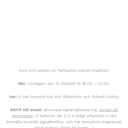
Kom och upplev en fantastisk svensk tradition.
När:
Lördagen den 12 oktober kl 18.00 – 22.00.
Var:
Vi ses hemma hos Ann Rådström och Robert LeRoy.
RSVP till email:
arizona.program@swea.org,
senast 28
september.
Vi behöver din O.S.A tidigt eftersom vi ska
beställa levande signalkräftor, och har dessutom begränsat
med platser. Först till kvarn….!