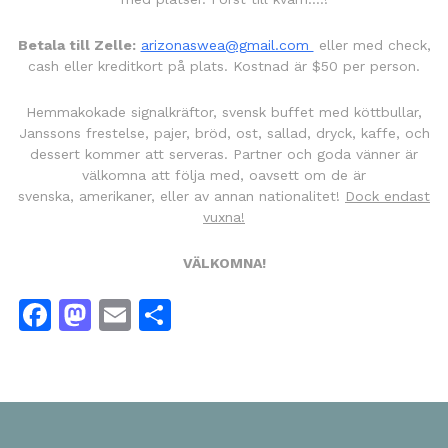
Betala till Zelle:
arizonaswea@gmail.com
eller med check,
cash eller kreditkort på plats. Kostnad är $50 per person.
Hemmakokade signalkräftor, svensk buffet med köttbullar,
Janssons frestelse, pajer, bröd, ost, sallad, dryck, kaffe, och
dessert kommer att serveras. Partner och goda vänner är
välkomna att följa med, oavsett om de är
svenska, amerikaner, eller av annan nationalitet!
Dock endast
vuxna!
VÄLKOMNA!
Facebook
Mastodon
Email
Dela