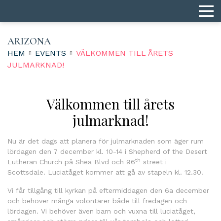
ARIZONA
HEM
EVENTS
VÄLKOMMEN TILL ÅRETS
JULMARKNAD!
Välkommen till årets
julmarknad!
Nu är det dags att planera för julmarknaden som äger rum
lördagen den 7 december kl. 10-14 i Shepherd of the Desert
th
Lutheran Church på Shea Blvd och 96
street i
Scottsdale. Luciatåget kommer att gå av stapeln kl. 12.30.
Vi får tillgång till kyrkan på eftermiddagen den 6a december
och behöver många volontärer både till fredagen och
lördagen. Vi behöver även barn och vuxna till luciatåget,