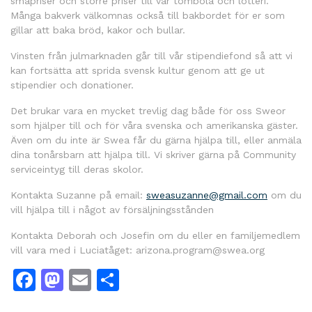
småpriser och större priser till vår tombola och lotteri.
Många bakverk välkomnas också till bakbordet för er som
gillar att baka bröd, kakor och bullar.
Vinsten från julmarknaden går till vår stipendiefond så att vi
kan fortsätta att sprida svensk kultur genom att ge ut
stipendier och donationer.
Det brukar vara en mycket trevlig dag både för oss Sweor
som hjälper till och för våra svenska och amerikanska gäster.
Även om du inte är Swea får du gärna hjälpa till, eller anmäla
dina tonårsbarn att hjälpa till. Vi skriver gärna på Community
serviceintyg till deras skolor.
Kontakta Suzanne på email:
sweasuzanne@gmail.com
om du
vill hjälpa till i något av försäljningsstånden
Kontakta Deborah och Josefin om du eller en familjemedlem
vill vara med i Luciatåget: arizona.program@swea.org
Facebook
Mastodon
Email
Dela